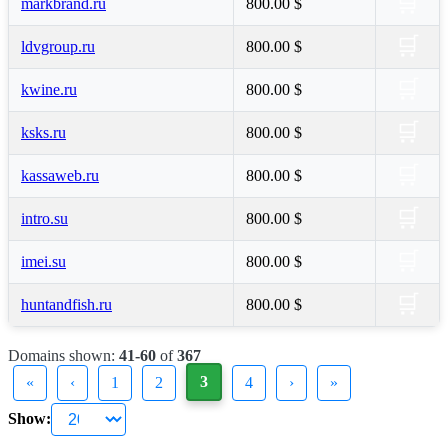
🛒
markbrand.ru
800.00 $
🛒
ldvgroup.ru
800.00 $
🛒
kwine.ru
800.00 $
🛒
ksks.ru
800.00 $
🛒
kassaweb.ru
800.00 $
🛒
intro.su
800.00 $
🛒
imei.su
800.00 $
🛒
huntandfish.ru
800.00 $
Domains shown:
41-60
of
367
3
«
‹
1
2
4
›
»
Show: